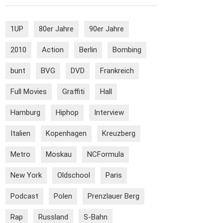
1UP
80er Jahre
90er Jahre
2010
Action
Berlin
Bombing
bunt
BVG
DVD
Frankreich
Full Movies
Graffiti
Hall
Hamburg
Hiphop
Interview
Italien
Kopenhagen
Kreuzberg
Metro
Moskau
NCFormula
New York
Oldschool
Paris
Podcast
Polen
Prenzlauer Berg
Rap
Russland
S-Bahn