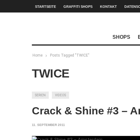
STARTSEITE
GRAFFITI SHOPS
KONTAKT
DATENS
SHOPS
Home
Posts Tagged "TWICE"
TWICE
SERIEN
VIDEOS
Crack & Shine #3 – 
11. SEPTEMBER 2011