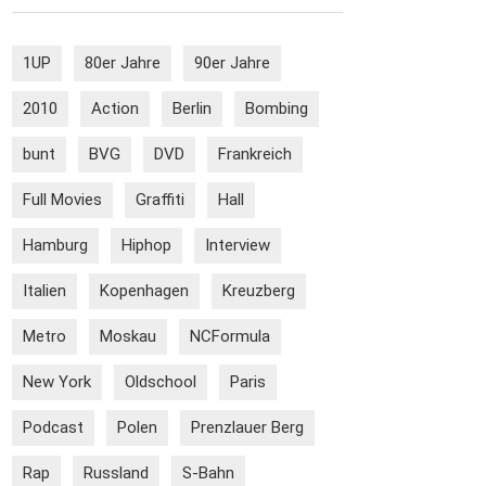
1UP
80er Jahre
90er Jahre
2010
Action
Berlin
Bombing
bunt
BVG
DVD
Frankreich
Full Movies
Graffiti
Hall
Hamburg
Hiphop
Interview
Italien
Kopenhagen
Kreuzberg
Metro
Moskau
NCFormula
New York
Oldschool
Paris
Podcast
Polen
Prenzlauer Berg
Rap
Russland
S-Bahn