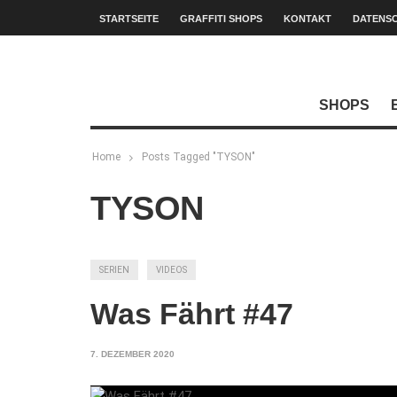
STARTSEITE
GRAFFITI SHOPS
KONTAKT
DATENS
SHOPS
Home
Posts Tagged "TYSON"
TYSON
SERIEN
VIDEOS
Was Fährt #47
7. DEZEMBER 2020