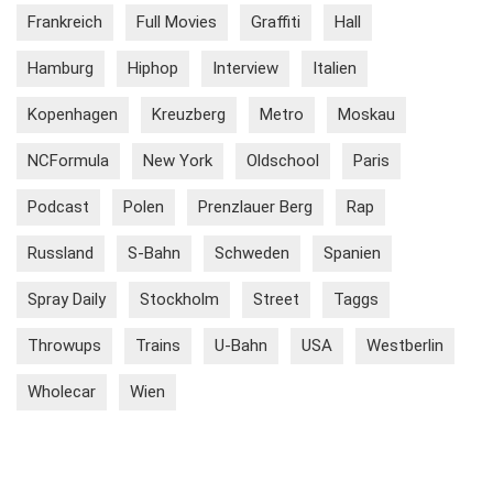
Frankreich
Full Movies
Graffiti
Hall
Hamburg
Hiphop
Interview
Italien
Kopenhagen
Kreuzberg
Metro
Moskau
NCFormula
New York
Oldschool
Paris
Podcast
Polen
Prenzlauer Berg
Rap
Russland
S-Bahn
Schweden
Spanien
Spray Daily
Stockholm
Street
Taggs
Throwups
Trains
U-Bahn
USA
Westberlin
Wholecar
Wien