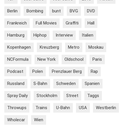
Berlin
Bombing
bunt
BVG
DVD
Frankreich
Full Movies
Graffiti
Hall
Hamburg
Hiphop
Interview
Italien
Kopenhagen
Kreuzberg
Metro
Moskau
NCFormula
New York
Oldschool
Paris
Podcast
Polen
Prenzlauer Berg
Rap
Russland
S-Bahn
Schweden
Spanien
Spray Daily
Stockholm
Street
Taggs
Throwups
Trains
U-Bahn
USA
Westberlin
Wholecar
Wien