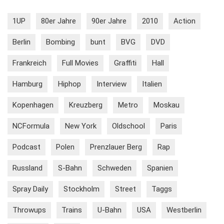
1UP
80er Jahre
90er Jahre
2010
Action
Berlin
Bombing
bunt
BVG
DVD
Frankreich
Full Movies
Graffiti
Hall
Hamburg
Hiphop
Interview
Italien
Kopenhagen
Kreuzberg
Metro
Moskau
NCFormula
New York
Oldschool
Paris
Podcast
Polen
Prenzlauer Berg
Rap
Russland
S-Bahn
Schweden
Spanien
Spray Daily
Stockholm
Street
Taggs
Throwups
Trains
U-Bahn
USA
Westberlin