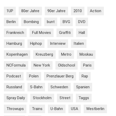
1UP
80er Jahre
90er Jahre
2010
Action
Berlin
Bombing
bunt
BVG
DVD
Frankreich
Full Movies
Graffiti
Hall
Hamburg
Hiphop
Interview
Italien
Kopenhagen
Kreuzberg
Metro
Moskau
NCFormula
New York
Oldschool
Paris
Podcast
Polen
Prenzlauer Berg
Rap
Russland
S-Bahn
Schweden
Spanien
Spray Daily
Stockholm
Street
Taggs
Throwups
Trains
U-Bahn
USA
Westberlin