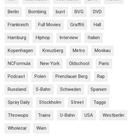
Berlin
Bombing
bunt
BVG
DVD
Frankreich
Full Movies
Graffiti
Hall
Hamburg
Hiphop
Interview
Italien
Kopenhagen
Kreuzberg
Metro
Moskau
NCFormula
New York
Oldschool
Paris
Podcast
Polen
Prenzlauer Berg
Rap
Russland
S-Bahn
Schweden
Spanien
Spray Daily
Stockholm
Street
Taggs
Throwups
Trains
U-Bahn
USA
Westberlin
Wholecar
Wien