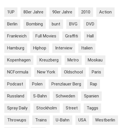
1UP
80er Jahre
90er Jahre
2010
Action
Berlin
Bombing
bunt
BVG
DVD
Frankreich
Full Movies
Graffiti
Hall
Hamburg
Hiphop
Interview
Italien
Kopenhagen
Kreuzberg
Metro
Moskau
NCFormula
New York
Oldschool
Paris
Podcast
Polen
Prenzlauer Berg
Rap
Russland
S-Bahn
Schweden
Spanien
Spray Daily
Stockholm
Street
Taggs
Throwups
Trains
U-Bahn
USA
Westberlin