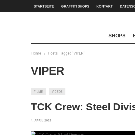
STARTSEITE
GRAFFITI SHOPS
KONTAKT
DATENS
SHOPS
Home
Posts Tagged "VIPER"
VIPER
FILME
VIDEOS
TCK Crew: Steel Divi
4. APRIL 2023