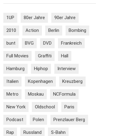
1UP
80er Jahre
90er Jahre
2010
Action
Berlin
Bombing
bunt
BVG
DVD
Frankreich
Full Movies
Graffiti
Hall
Hamburg
Hiphop
Interview
Italien
Kopenhagen
Kreuzberg
Metro
Moskau
NCFormula
New York
Oldschool
Paris
Podcast
Polen
Prenzlauer Berg
Rap
Russland
S-Bahn