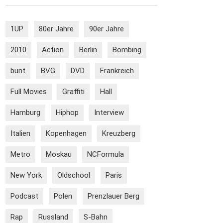
1UP
80er Jahre
90er Jahre
2010
Action
Berlin
Bombing
bunt
BVG
DVD
Frankreich
Full Movies
Graffiti
Hall
Hamburg
Hiphop
Interview
Italien
Kopenhagen
Kreuzberg
Metro
Moskau
NCFormula
New York
Oldschool
Paris
Podcast
Polen
Prenzlauer Berg
Rap
Russland
S-Bahn