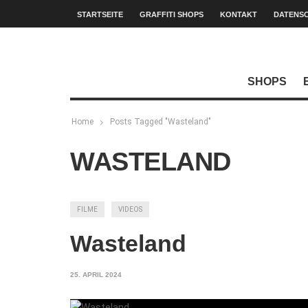
STARTSEITE
GRAFFITI SHOPS
KONTAKT
DATENS
SHOPS
Home
Posts Tagged "Wasteland"
WASTELAND
FILME
VIDEOS
Wasteland
25. APRIL 2024