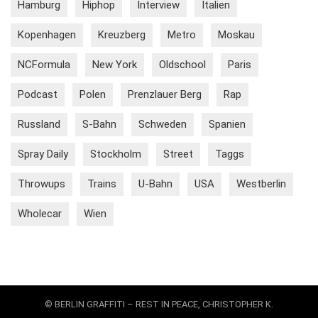
Hamburg
Hiphop
Interview
Italien
Kopenhagen
Kreuzberg
Metro
Moskau
NCFormula
New York
Oldschool
Paris
Podcast
Polen
Prenzlauer Berg
Rap
Russland
S-Bahn
Schweden
Spanien
Spray Daily
Stockholm
Street
Taggs
Throwups
Trains
U-Bahn
USA
Westberlin
Wholecar
Wien
© BERLIN GRAFFITI – REST IN PEACE, CHRISTOPHER K.