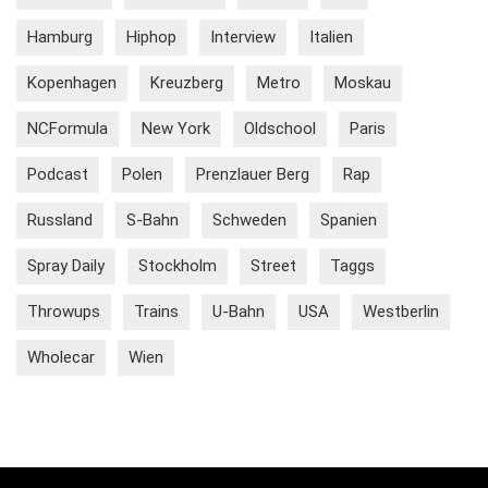
Hamburg
Hiphop
Interview
Italien
Kopenhagen
Kreuzberg
Metro
Moskau
NCFormula
New York
Oldschool
Paris
Podcast
Polen
Prenzlauer Berg
Rap
Russland
S-Bahn
Schweden
Spanien
Spray Daily
Stockholm
Street
Taggs
Throwups
Trains
U-Bahn
USA
Westberlin
Wholecar
Wien