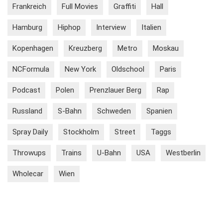
Frankreich
Full Movies
Graffiti
Hall
Hamburg
Hiphop
Interview
Italien
Kopenhagen
Kreuzberg
Metro
Moskau
NCFormula
New York
Oldschool
Paris
Podcast
Polen
Prenzlauer Berg
Rap
Russland
S-Bahn
Schweden
Spanien
Spray Daily
Stockholm
Street
Taggs
Throwups
Trains
U-Bahn
USA
Westberlin
Wholecar
Wien