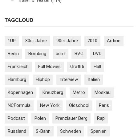
Trailer & Teaser
(114)
TAGCLOUD
1UP
80er Jahre
90er Jahre
2010
Action
Berlin
Bombing
bunt
BVG
DVD
Frankreich
Full Movies
Graffiti
Hall
Hamburg
Hiphop
Interview
Italien
Kopenhagen
Kreuzberg
Metro
Moskau
NCFormula
New York
Oldschool
Paris
Podcast
Polen
Prenzlauer Berg
Rap
Russland
S-Bahn
Schweden
Spanien