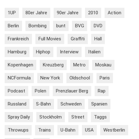
1UP
80er Jahre
90er Jahre
2010
Action
Berlin
Bombing
bunt
BVG
DVD
Frankreich
Full Movies
Graffiti
Hall
Hamburg
Hiphop
Interview
Italien
Kopenhagen
Kreuzberg
Metro
Moskau
NCFormula
New York
Oldschool
Paris
Podcast
Polen
Prenzlauer Berg
Rap
Russland
S-Bahn
Schweden
Spanien
Spray Daily
Stockholm
Street
Taggs
Throwups
Trains
U-Bahn
USA
Westberlin