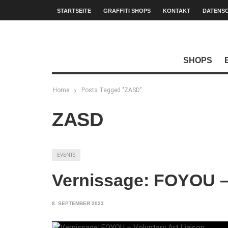
STARTSEITE
GRAFFITI SHOPS
KONTAKT
DATENS
SHOPS
Home
Posts Tagged "ZASD"
ZASD
EVENTS
Vernissage: FOYOU – 
8. SEPTEMBER 2023