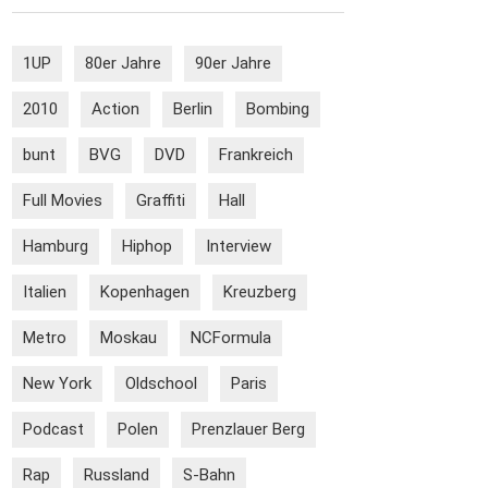
1UP
80er Jahre
90er Jahre
2010
Action
Berlin
Bombing
bunt
BVG
DVD
Frankreich
Full Movies
Graffiti
Hall
Hamburg
Hiphop
Interview
Italien
Kopenhagen
Kreuzberg
Metro
Moskau
NCFormula
New York
Oldschool
Paris
Podcast
Polen
Prenzlauer Berg
Rap
Russland
S-Bahn