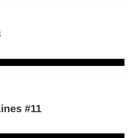
8
ines #11