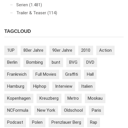
Serien
(1.481)
Trailer & Teaser
(114)
TAGCLOUD
1UP
80er Jahre
90er Jahre
2010
Action
Berlin
Bombing
bunt
BVG
DVD
Frankreich
Full Movies
Graffiti
Hall
Hamburg
Hiphop
Interview
Italien
Kopenhagen
Kreuzberg
Metro
Moskau
NCFormula
New York
Oldschool
Paris
Podcast
Polen
Prenzlauer Berg
Rap