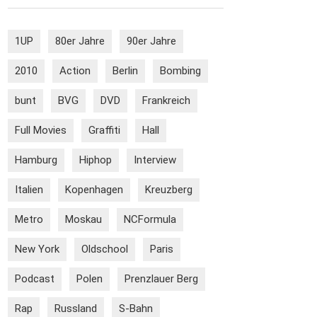
1UP
80er Jahre
90er Jahre
2010
Action
Berlin
Bombing
bunt
BVG
DVD
Frankreich
Full Movies
Graffiti
Hall
Hamburg
Hiphop
Interview
Italien
Kopenhagen
Kreuzberg
Metro
Moskau
NCFormula
New York
Oldschool
Paris
Podcast
Polen
Prenzlauer Berg
Rap
Russland
S-Bahn