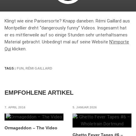
Klingt wie eine Parisersorte? Knapp daneben. Rémi Gaillard aus
Montpellier dreht “dangerously funny” Videos. Insgesamt hat
er es mittlerweile auf so einige Stunden sehr unterhaltsames
Material gebracht. Unbedingt mal auf seine Website
N’importe
Qui
klicken.
TAGS :
FUN
,
RÉMI GAILLARD
EMPFOHLENE ARTIKEL
7. APRIL 2016
5. JANUAR 2026
Ormageddon – The Video
Ghetto Fever Tapes #6 –