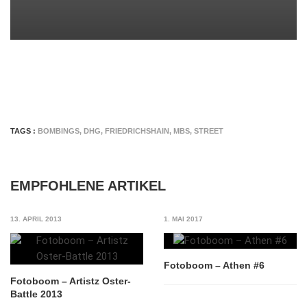
TAGS :
BOMBINGS
,
DHG
,
FRIEDRICHSHAIN
,
MBS
,
STREET
EMPFOHLENE ARTIKEL
13. APRIL 2013
1. MAI 2017
Fotoboom – Athen #6
Fotoboom – Artistz Oster-
Battle 2013