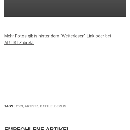
Mehr Fotos gibts hinter dem “Weiterlesen” Link oder
bei
ARTISTZ direkt
.
TAGS :
2009
,
ARTISTZ
,
BATTLE
,
BERLIN
EMPFOHLENE ARTIKEL