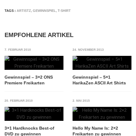
TAGS :
ARTISTZ
,
GEWINNSPIEL
,
T-SHIRT
EMPFOHLENE ARTIKEL
7. FEBRUAR 2010
24. NOVEMBER 2013
Gewinnspiel – 3×2 ONS
Gewinnspiel – 5×1
Premiere Freikarten
HarikaZen ASCII Art Shirts
20. FEBRUAR 2010
2. MAI 2015
3×1 Hardknocks Best-of
Hello My Name Is: 2×2
DVD zu gewinnen
Freikarten zu gewinnen