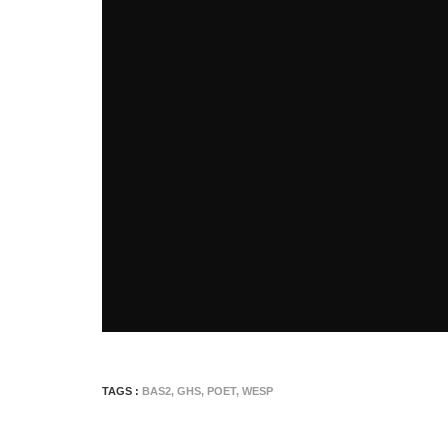
TAGS :
BAS2
,
GHS
,
POET
,
WESP