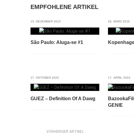
EMPFOHLENE ARTIKEL
19. DEZEMBER 2015
26. MÄRZ 2016
São Paulo: Aluga-se #1
Kopenhag
17. OKTOBER 2025
17. APRIL 2024
GUEZ – Definition Of A Dawg
BazookaFi
GENIE
VORHERIGER ARTIKEL