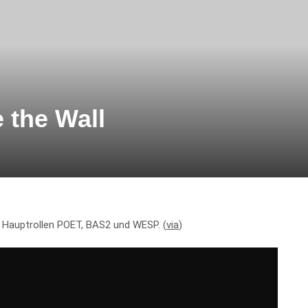
 the Wall
n Hauptrollen POET, BAS2 und WESP. (
via
)