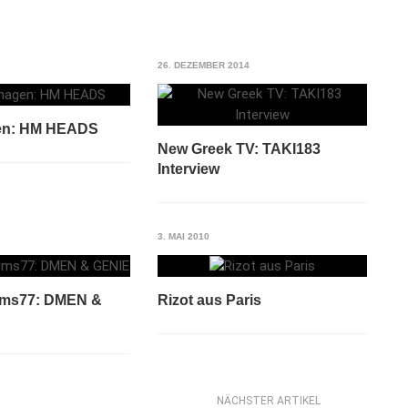
26. DEZEMBER 2014
en: HM HEADS
New Greek TV: TAKI183
Interview
3. MAI 2010
lms77: DMEN &
Rizot aus Paris
NÄCHSTER ARTIKEL