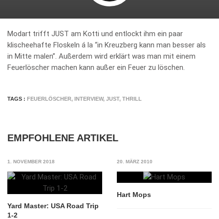
Modart trifft JUST am Kotti und entlockt ihm ein paar
klischeehafte Floskeln á la “in Kreuzberg kann man besser als
in Mitte malen”. Außerdem wird erklärt was man mit einem
Feuerlöscher machen kann außer ein Feuer zu löschen.
TAGS :
FEUERLÖSCHER
,
INTERVIEW
,
JUST
,
THRILL
EMPFOHLENE ARTIKEL
1. NOVEMBER 2018
20. MÄRZ 2010
Hart Mops
Yard Master: USA Road Trip
1-2