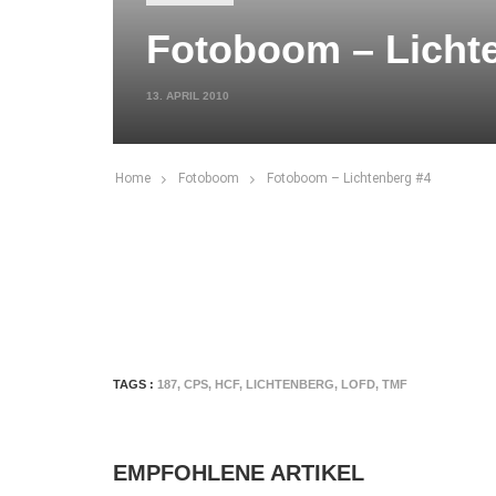
Fotoboom – Licht
13. APRIL 2010
Home
Fotoboom
Fotoboom – Lichtenberg #4
TAGS :
187
,
CPS
,
HCF
,
LICHTENBERG
,
LOFD
,
TMF
EMPFOHLENE ARTIKEL