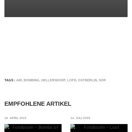
TAGS :
AIR
,
BOMBING
,
HELLERSDORF
,
LOFD
,
OSTBERLIN
,
SOR
EMPFOHLENE ARTIKEL
18. APRIL 2015
14. JULI 2009