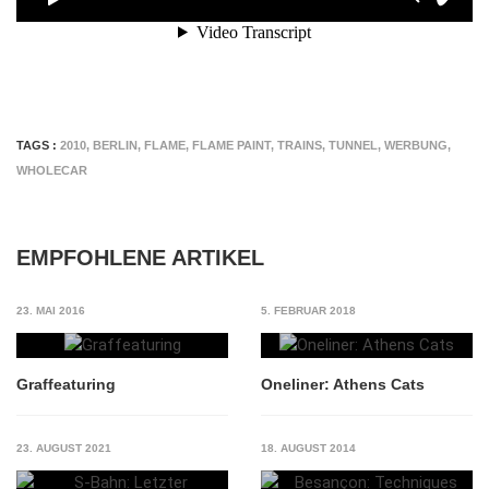
TAGS :
2010
,
BERLIN
,
FLAME
,
FLAME PAINT
,
TRAINS
,
TUNNEL
,
WERBUNG
,
WHOLECAR
EMPFOHLENE ARTIKEL
23. MAI 2016
5. FEBRUAR 2018
Graffeaturing
Oneliner: Athens Cats
23. AUGUST 2021
18. AUGUST 2014