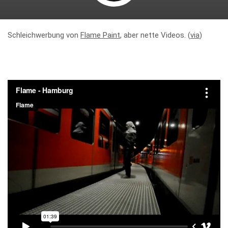
Schleichwerbung von
Flame Paint
, aber nette Videos. (
via
)