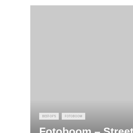
BEST-OF'S
FOTOBOOM
Fotoboom – Streetf