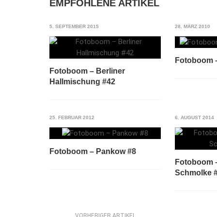
EMPFOHLENE ARTIKEL
5. SEPTEMBER 2015
28. MÄRZ 2010
Fotoboom –
Fotoboom – Berliner
Hallmischung #42
25. FEBRUAR 2012
6. AUGUST 2014
Fotoboom – Pankow #8
Fotoboom 
Schmolke 
VORHERIGER ARTIKEL