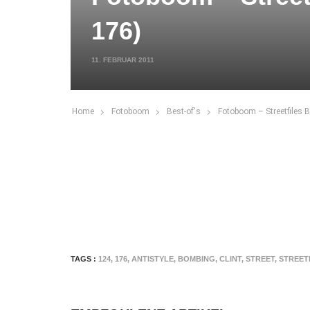
176)
11. FEBRUAR 2011
Home
Fotoboom
Best-of's
Fotoboom – Streetfiles 
TAGS :
124
,
176
,
ANTISTYLE
,
BOMBING
,
CLINT
,
STREET
,
STREET