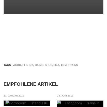
TAGS :
AKOR
,
FLS
,
KIX
,
MAGIC
,
SHUS
,
SMA
,
TOM
,
TRAINS
EMPFOHLENE ARTIKEL
27. JANUAR 2016
23. JUNI 2013