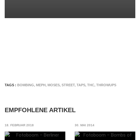
TAGS :
BOMBING
,
MEPH
,
MOSES
,
STREET
,
TAPS
,
THC
,
THROWUPS
EMPFOHLENE ARTIKEL
18. FEBRUAR 2018
30. MAI 2014