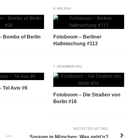
8. MAI 2019
 Bombs of Berlin
Fotoboom – Berliner
Hallmischung #113
7. DEZEMBER 2011
 Tel Aviv #6
Fotoboom – Die Straßen von
Berlin #16
NÄCHSTER ARTIKEL
Sprayer in München: Was geht’n?