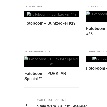
19. MÄRZ 2015
20. JULI 2014
Fotoboom – Buntzecker #19
Fotoboom –
#28
29. SEPTEMBER 2016
7. FEBRUAR 2015
Fotoboom –
Fotoboom – PORK IMR
Special #1
VORHERIGER ARTIKEL
Style Wars 2 sucht Spender