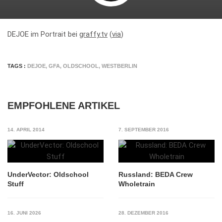
DEJOE im Portrait bei
graffy.tv
(
via
)
TAGS :
DEJOE
,
GFA
,
OLDSCHOOL
,
WESTBERLIN
EMPFOHLENE ARTIKEL
14. APRIL 2014
7. SEPTEMBER 2016
UnderVector: Oldschool
Russland: BEDA Crew
Stuff
Wholetrain
16. JUNI 2026
28. DEZEMBER 2016