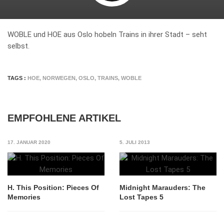
WOBLE und HOE aus Oslo hobeln Trains in ihrer Stadt – seht
selbst.
TAGS :
HOE
,
NORWEGEN
,
OSLO
,
TRAINS
,
WOBLE
EMPFOHLENE ARTIKEL
17. JANUAR 2020
5. JULI 2013
H. This Position: Pieces Of
Midnight Marauders: The
Memories
Lost Tapes 5