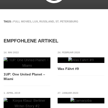
TAGS :
FULL MOVIES
,
LUX
,
RUSSLAND
,
ST. PETERSBURG
EMPFOHLENE ARTIKEL
14. MAI 2022
24. FEBRUAR 2020
Was Fährt #9
1UP: One United Planet –
Miami
1. APRIL 2019
27. JANUAR 2023