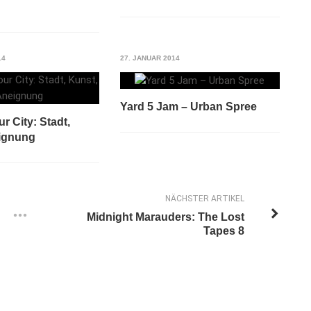
14
27. JANUAR 2014
Yard 5 Jam – Urban Spree
r City: Stadt,
ignung
NÄCHSTER ARTIKEL
Midnight Marauders: The Lost
Tapes 8