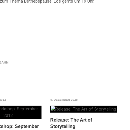
e zum Thema Betriebspause. Los gehts um 19 Uhr.
BAHN
2012
4. DEZEMBER 2025
Release: The Art of
Storytelling
kshop: September