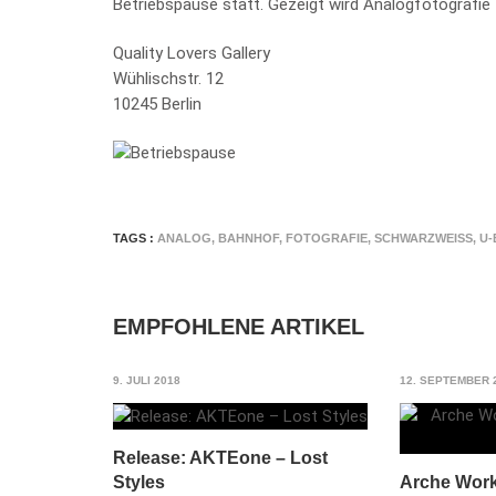
Betriebspause statt. Gezeigt wird Analogfotografi
Quality Lovers Gallery
Wühlischstr. 12
10245 Berlin
TAGS :
ANALOG
,
BAHNHOF
,
FOTOGRAFIE
,
SCHWARZWEISS
,
U-
EMPFOHLENE ARTIKEL
9. JULI 2018
12. SEPTEMBER 
Release: AKTEone – Lost
Styles
Arche Wor