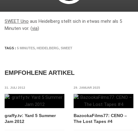
SWEET Uno
aus Heidelberg stellt sich in etwas mehr als 5
Minuten vor. (
via
)
TAGS :
5 MINUTES
,
HEIDELBERG
,
SWEET
EMPFOHLENE ARTIKEL
31. JULI 2012
29. JANUAR 2025
graffy.tv: Yard 5 Summer
BazookaFilms77: CENO –
Jam 2012
The Lost Tapes #4