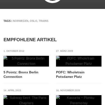
TAGS :
NORWEGEN
,
OSLO
,
TRAINS
EMPFOHLENE ARTIKEL
1. OKTOBER 2012
27. MÄRZ 2009
5 Pointz: Bronx Berlin
POFC: Wholetrain
Connection
Potsdamer Platz
14. APRIL 2023
16. NOVEMBER 2020