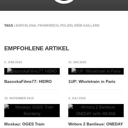
TAGS :
BARCELONA
,
FRANKREICH
,
POLIZEI
,
RÉMI GAILLARD
EMPFOHLENE ARTIKEL
2. JUNI 2024
31. MAI 2025
BazookaFilms77: HIDRO
1UP: Wholetrain in Paris
16. NOVEMBER 2018
4. JULI 2026
Moskau: OGES Train
Writers 2 Banlieue: ONEDAY