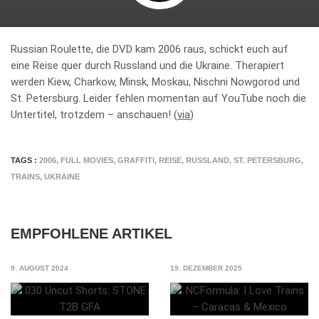
Russian Roulette, die DVD kam 2006 raus, schickt euch auf
eine Reise quer durch Russland und die Ukraine. Therapiert
werden Kiew, Charkow, Minsk, Moskau, Nischni Nowgorod und
St. Petersburg. Leider fehlen momentan auf YouTube noch die
Untertitel, trotzdem – anschauen! (
via
)
TAGS :
2006
,
FULL MOVIES
,
GRAFFITI
,
REISE
,
RUSSLAND
,
ST. PETERSBURG
,
TRAINS
,
UKRAINE
EMPFOHLENE ARTIKEL
9. AUGUST 2024
19. DEZEMBER 2025