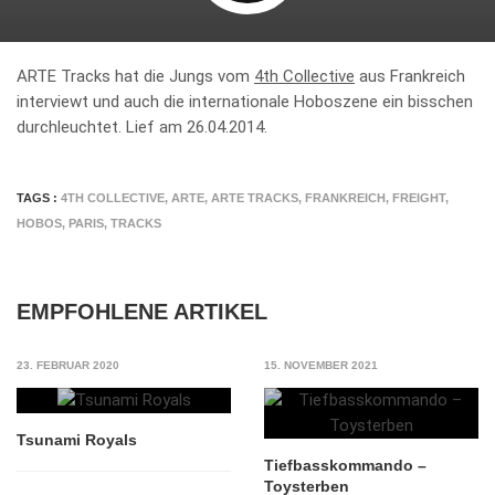
ARTE Tracks hat die Jungs vom
4th Collective
aus Frankreich
interviewt und auch die internationale Hoboszene ein bisschen
durchleuchtet. Lief am 26.04.2014.
TAGS :
4TH COLLECTIVE
,
ARTE
,
ARTE TRACKS
,
FRANKREICH
,
FREIGHT
,
HOBOS
,
PARIS
,
TRACKS
EMPFOHLENE ARTIKEL
23. FEBRUAR 2020
15. NOVEMBER 2021
Tsunami Royals
Tiefbasskommando –
Toysterben