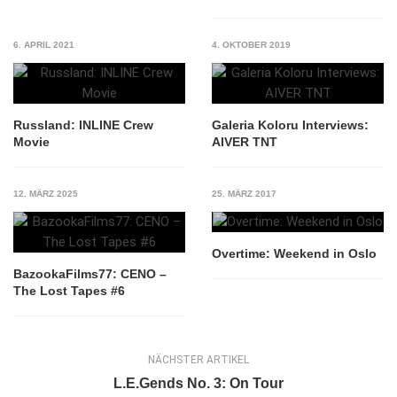
6. APRIL 2021
4. OKTOBER 2019
Russland: INLINE Crew
Galeria Koloru Interviews:
Movie
AIVER TNT
12. MÄRZ 2025
25. MÄRZ 2017
Overtime: Weekend in Oslo
BazookaFilms77: CENO –
The Lost Tapes #6
NÄCHSTER ARTIKEL
L.E.Gends No. 3: On Tour