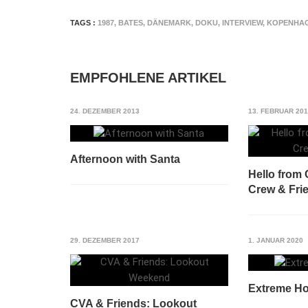
TAGS :
1987
,
BATES
,
DÄNEMARK
,
DOKU
,
INTERVIEW
,
KOPENHA
EMPFOHLENE ARTIKEL
24. DEZEMBER 2013
13. FEBRUAR 20
Afternoon with Santa
Hello from
Crew & Fri
29. DEZEMBER 2017
1. JANUAR 2020
Extreme Ho
CVA & Friends: Lookout