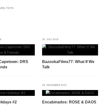
GEN
,
TOYS
16
30. JULI 2018
 Capetown: DRS
BazookaFilms77: What If We
ends
Talk
28. DEZEMBER 2015
lidays #2
Encabinados: ROSE & DAOS