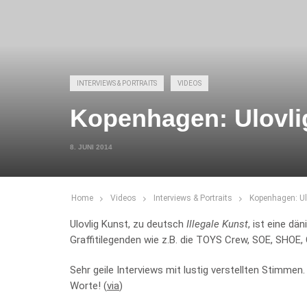
INTERVIEWS & PORTRAITS
VIDEOS
Kopenhagen: Ulovli
8. JUNI 2014
Home
Videos
Interviews & Portraits
Kopenhagen: Ul
Ulovlig Kunst, zu deutsch
Illegale Kunst
, ist eine dä
Graffitilegenden wie z.B. die TOYS Crew, SOE, SHOE
Sehr geile Interviews mit lustig verstellten Stimmen.
Worte! (
via
)