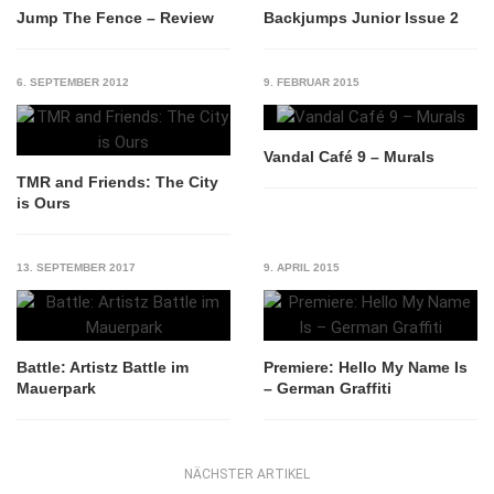
Jump The Fence – Review
Backjumps Junior Issue 2
6. SEPTEMBER 2012
9. FEBRUAR 2015
Vandal Café 9 – Murals
TMR and Friends: The City
is Ours
13. SEPTEMBER 2017
9. APRIL 2015
Battle: Artistz Battle im
Premiere: Hello My Name Is
Mauerpark
– German Graffiti
NÄCHSTER ARTIKEL