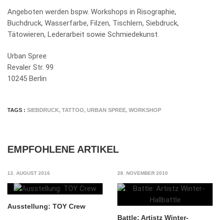
Angeboten werden bspw. Workshops in Risographie,
Buchdruck, Wasserfarbe, Filzen, Tischlern, Siebdruck,
Tätowieren, Lederarbeit sowie Schmiedekunst.
Urban Spree
Revaler Str. 99
10245 Berlin
TAGS :
SIEBDRUCK
,
TATTOO
,
URBAN SPREE
,
WORKSHOP
EMPFOHLENE ARTIKEL
12. AUGUST 2016
28. NOVEMBER 2010
Ausstellung: TOY Crew
Battle: Artistz Winter-