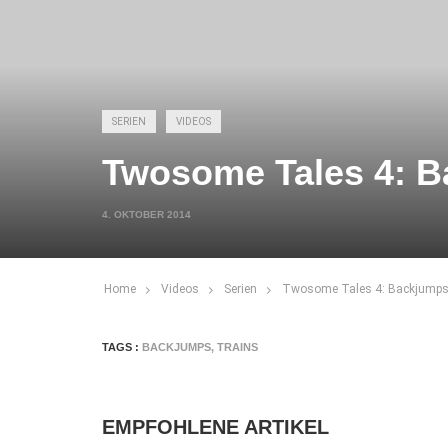
SERIEN
VIDEOS
Twosome Tales 4: 
4. OKTOBER 2014
Home
Videos
Serien
Twosome Tales 4: Backjump
TAGS :
BACKJUMPS
,
TRAINS
EMPFOHLENE ARTIKEL