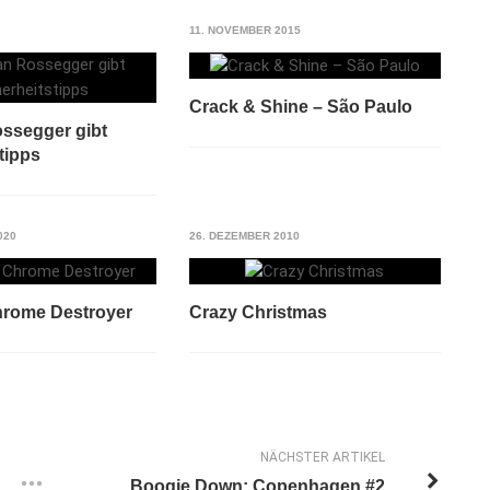
11. NOVEMBER 2015
Crack & Shine – São Paulo
ssegger gibt
tipps
020
26. DEZEMBER 2010
hrome Destroyer
Crazy Christmas
NÄCHSTER ARTIKEL
Boogie Down: Copenhagen #2