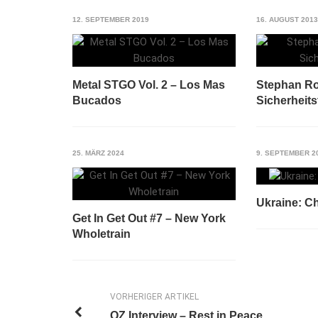
12. SEPTEMBER 2019
16. AUGUST 2013
Metal STGO Vol. 2 – Los Mas
Stephan Ro
Bucados
Sicherheits
25. MÄRZ 2024
9. SEPTEMBER 2
Ukraine: C
Get In Get Out #7 – New York
Wholetrain
VORHERIGER ARTIKEL
OZ Interview – Rest in Peace