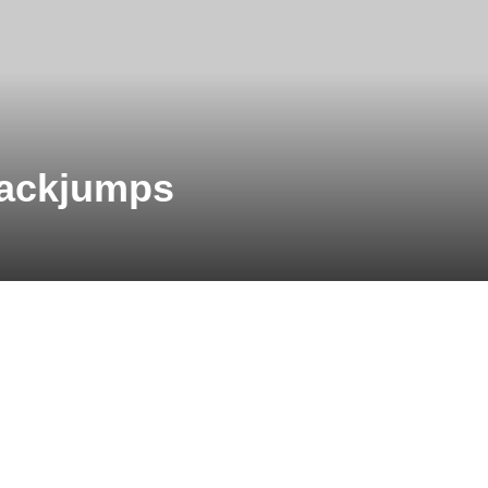
Backjumps
s