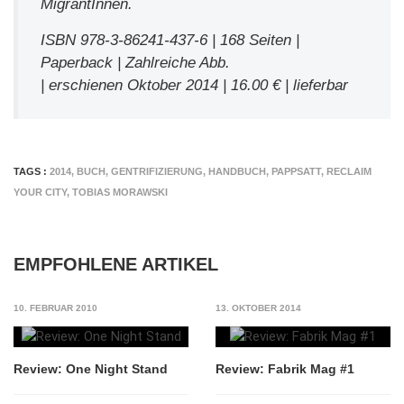
MigrantInnen.
ISBN 978-3-86241-437-6 | 168 Seiten |
Paperback | Zahlreiche Abb.
| erschienen Oktober 2014 | 16.00 € | lieferbar
TAGS :
2014
,
BUCH
,
GENTRIFIZIERUNG
,
HANDBUCH
,
PAPPSATT
,
RECLAIM
YOUR CITY
,
TOBIAS MORAWSKI
EMPFOHLENE ARTIKEL
10. FEBRUAR 2010
13. OKTOBER 2014
Review: One Night Stand
Review: Fabrik Mag #1