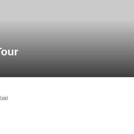
Tour
(
via
)