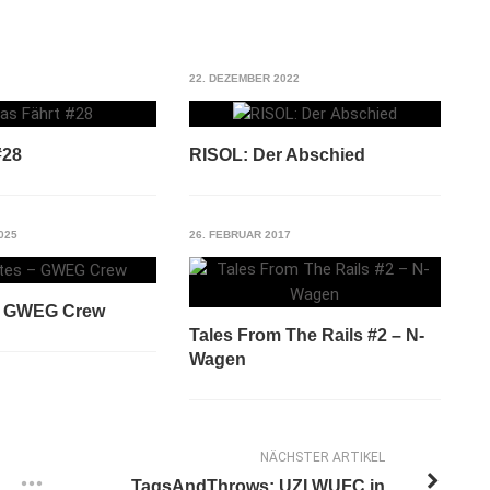
22. DEZEMBER 2022
#28
RISOL: Der Abschied
025
26. FEBRUAR 2017
 – GWEG Crew
Tales From The Rails #2 – N-
Wagen
NÄCHSTER ARTIKEL
TagsAndThrows: UZI WUFC in