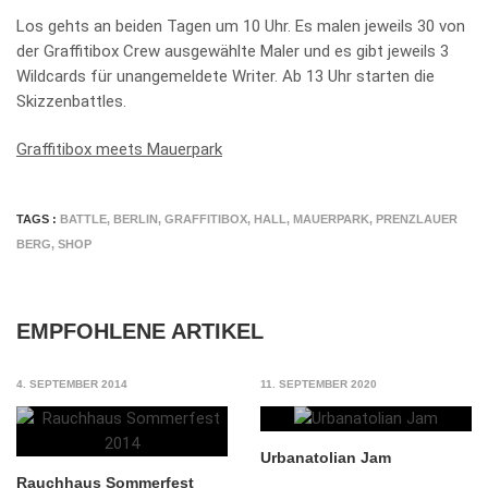
Los gehts an beiden Tagen um 10 Uhr. Es malen jeweils 30 von
der Graffitibox Crew ausgewählte Maler und es gibt jeweils 3
Wildcards für unangemeldete Writer. Ab 13 Uhr starten die
Skizzenbattles.
Graffitibox meets Mauerpark
TAGS :
BATTLE
,
BERLIN
,
GRAFFITIBOX
,
HALL
,
MAUERPARK
,
PRENZLAUER
BERG
,
SHOP
EMPFOHLENE ARTIKEL
4. SEPTEMBER 2014
11. SEPTEMBER 2020
Urbanatolian Jam
Rauchhaus Sommerfest