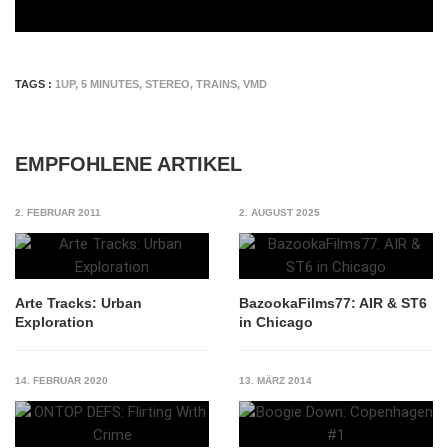
TAGS :
1UP
,
5 MINUTES
,
STEREO
,
TRAINS
,
VMD
EMPFOHLENE ARTIKEL
2. FEBRUAR 2011
2. AUGUST 2025
Arte Tracks: Urban
BazookaFilms77: AIR & ST6
Exploration
in Chicago
14. FEBRUAR 2020
13. MÄRZ 2014