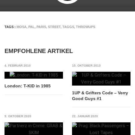
TAGS :
MOSA
,
PAL
,
PARIS
,
STREET
,
TAGGS
,
THROWUPS
EMPFOHLENE ARTIKEL
4. FEBRUAR 2010
15. OKTOBER 2013
London: T-KID in 1985
1UP & Grifters Code – Verry
Good Guys #1
9. OKTOBER 2020
22. JANUAR 2020