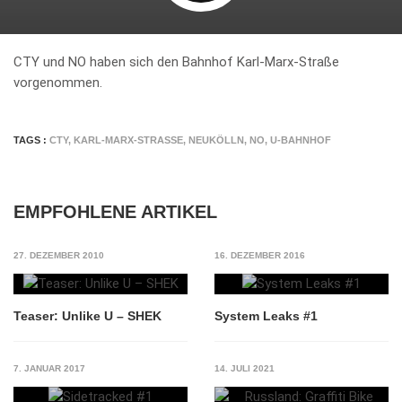
CTY und NO haben sich den Bahnhof Karl-Marx-Straße
vorgenommen.
TAGS :
CTY
,
KARL-MARX-STRASSE
,
NEUKÖLLN
,
NO
,
U-BAHNHOF
EMPFOHLENE ARTIKEL
27. DEZEMBER 2010
16. DEZEMBER 2016
Teaser: Unlike U – SHEK
System Leaks #1
7. JANUAR 2017
14. JULI 2021